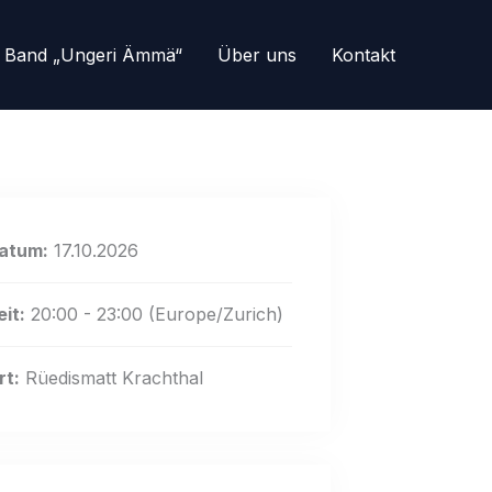
 Band „Ungeri Ämmä“
Über uns
Kontakt
atum:
17.10.2026
eit:
20:00 - 23:00
(Europe/Zurich)
rt:
Rüedismatt Krachthal