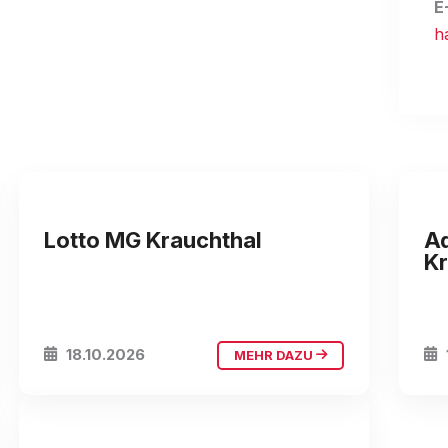
E
h
Rüedismatt Krachthal
K
Lotto MG Krauchthal
A
Kr
18.10.2026
MEHR DAZU
Rüedismatt Krachthal