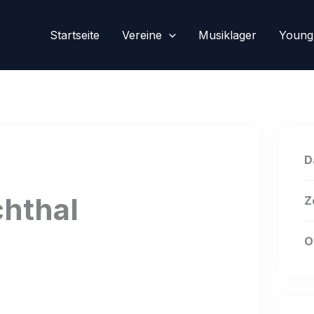
Startseite
Vereine
Musiklager
Young
D
hthal
Z
O